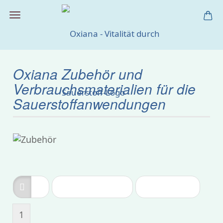
Oxiana Zubehör und
Verbrauchsmaterialien für die
Sauerstoffanwendungen
Sortieren nach
pro Seite
Sortieren nach
8 pro Seite
1