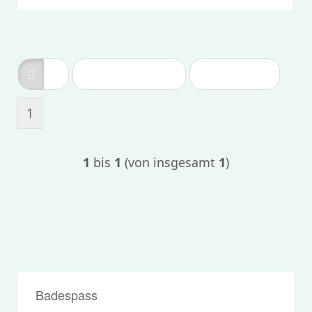
Sortieren nach
pro Seite
Sortieren nach
8 pro Seite
1
1
bis
1
(von insgesamt
1
)
Badespass