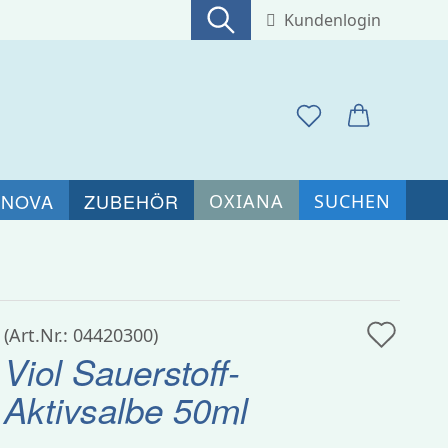
Kundenlogin
Suche...
E-Mail
Passwort
 NOVA
ZUBEHÖR
OXIANA
SUCHEN
Konto erstellen
Auf
(Art.Nr.:
04420300
)
Passwort vergessen?
Viol Sauerstoff-
den
Aktivsalbe 50ml
Merk