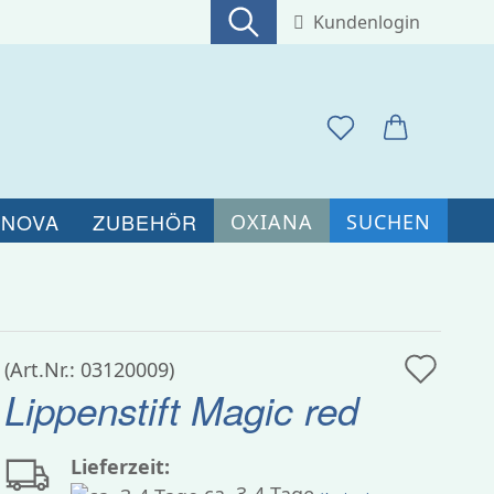
Kundenlogin
Suche...
E-Mail
Passwort
 NOVA
ZUBEHÖR
OXIANA
SUCHEN
Konto erstellen
Auf
(Art.Nr.:
03120009
)
Passwort vergessen?
Lippenstift Magic red
den
Merk
Lieferzeit: